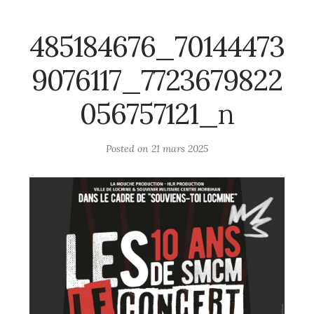
485184676_70144473
9076117_7723679822
056757121_n
Posted on
21 mars 2025