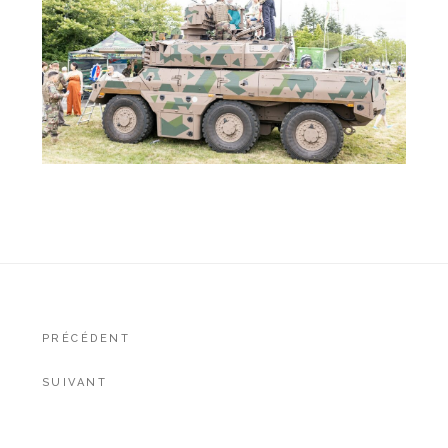
Navigation
PRÉCÉDENT
de
SUIVANT
l’article