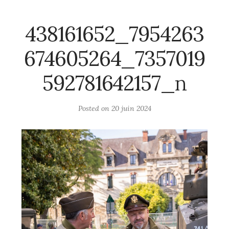
438161652_7954263
674605264_7357019
592781642157_n
Posted on
20 juin 2024