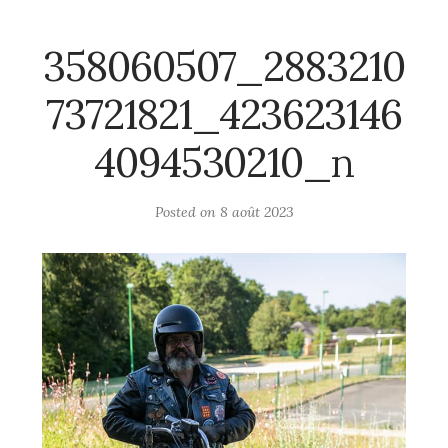
358060507_2883210
73721821_423623146
4094530210_n
Posted on
8 août 2023