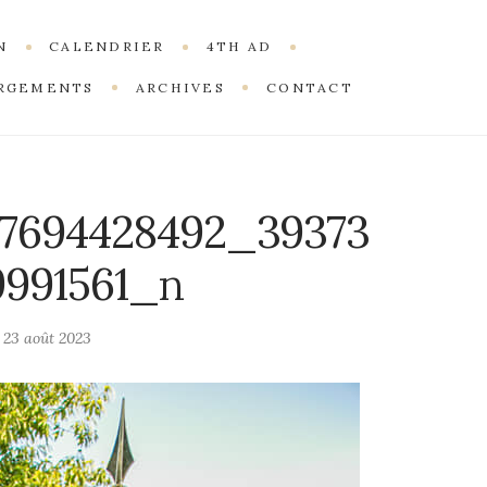
N
CALENDRIER
4TH AD
RGEMENTS
ARCHIVES
CONTACT
87694428492_39373
9991561_n
n
23 août 2023