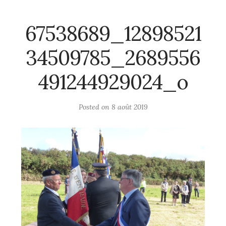
67538689_12898521
34509785_2689556
491244929024_o
Posted on
8 août 2019