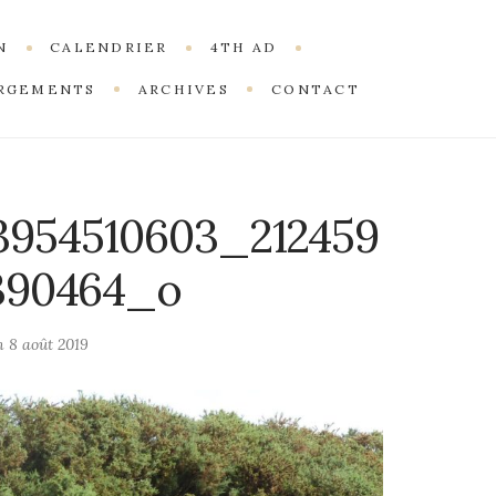
N
CALENDRIER
4TH AD
RGEMENTS
ARCHIVES
CONTACT
3954510603_212459
5390464_o
on
8 août 2019