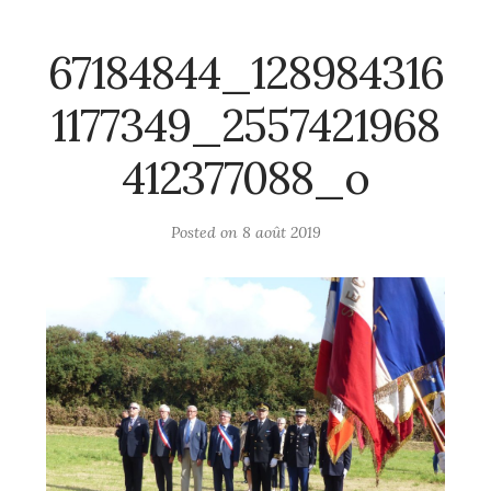
67184844_128984316
1177349_2557421968
412377088_o
Posted on
8 août 2019