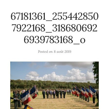
67181361_255442850
7922168_318680692
6939783168_o
Posted on
8 août 2019