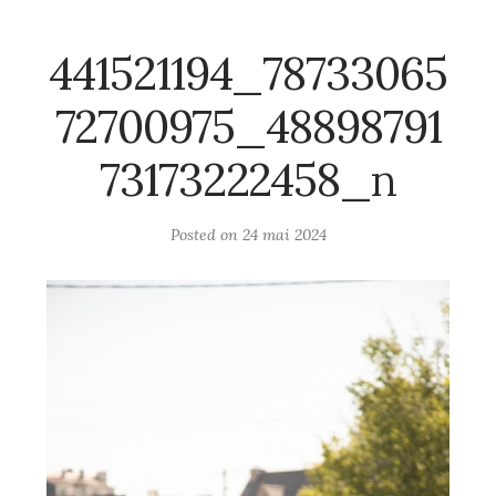
441521194_78733065
72700975_48898791
73173222458_n
Posted on
24 mai 2024