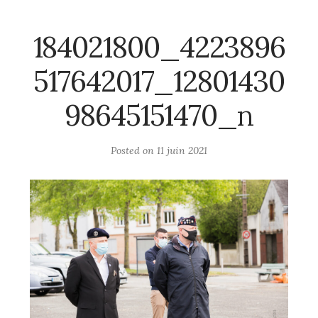
184021800_4223896
517642017_12801430
98645151470_n
Posted on
11 juin 2021