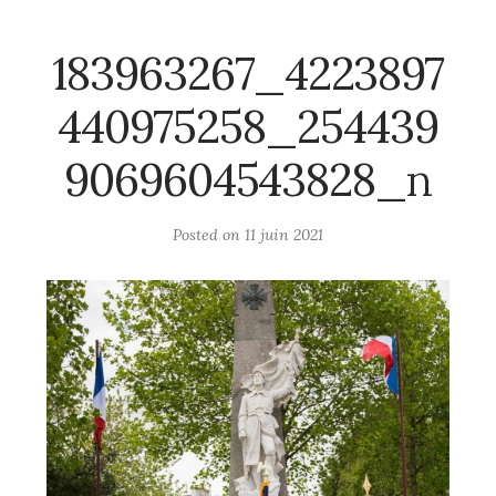
183963267_4223897
440975258_254439
9069604543828_n
Posted on
11 juin 2021