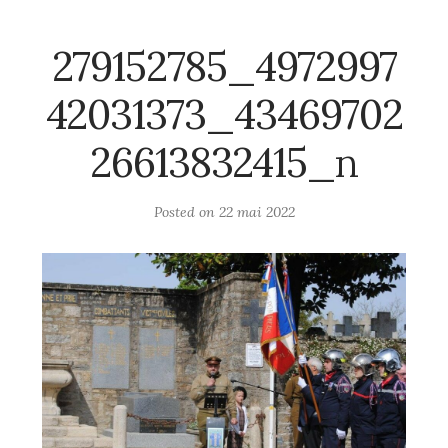
279152785_4972997
42031373_43469702
26613832415_n
Posted on
22 mai 2022