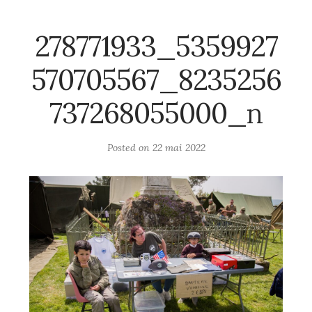
278771933_5359927
570705567_8235256
737268055000_n
Posted on
22 mai 2022