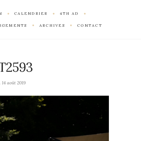
N
CALENDRIER
4TH AD
RGEMENTS
ARCHIVES
CONTACT
T2593
n
14 août 2019