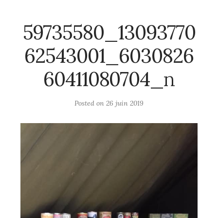
59735580_13093770
62543001_6030826
60411080704_n
Posted on
26 juin 2019