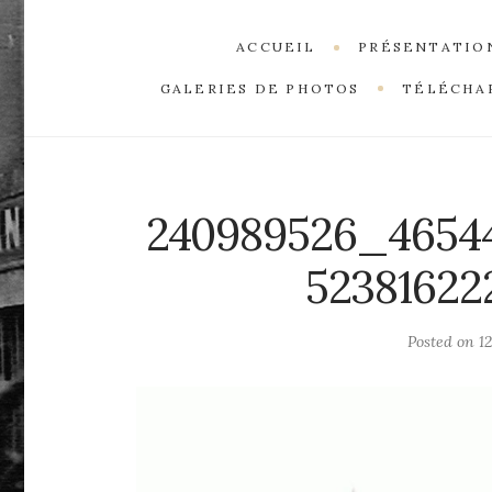
ACCUEIL
PRÉSENTATIO
GALERIES DE PHOTOS
TÉLÉCHA
240989526_4654
5238162
Posted on
1