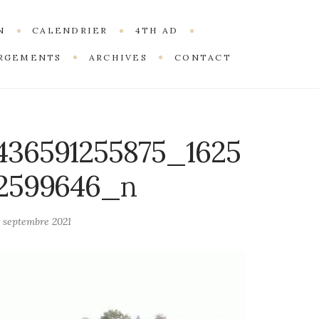
N
CALENDRIER
4TH AD
RGEMENTS
ARCHIVES
CONTACT
436591255875_1625
22599646_n
2 septembre 2021