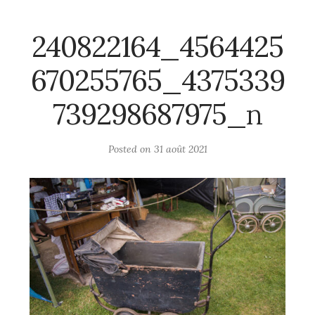
240822164_4564425
670255765_4375339
739298687975_n
Posted on
31 août 2021