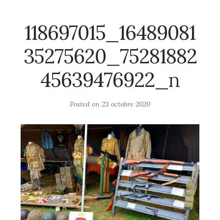
118697015_16489081
35275620_75281882
45639476922_n
Posted on
23 octobre 2020