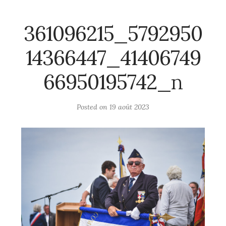
361096215_5792950
14366447_41406749
66950195742_n
Posted on
19 août 2023