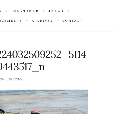
N
CALENDRIER
4TH AD
RGEMENTS
ARCHIVES
CONTACT
224032509252_5114
9443517_n
24 juillet 2022