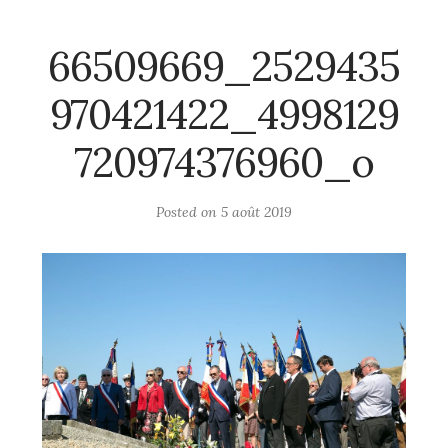
66509669_2529435
970421422_4998129
720974376960_o
Posted on
5 août 2019