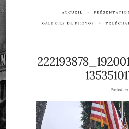
ACCUEIL
PRÉSENTATIO
GALERIES DE PHOTOS
TÉLÉCHA
222193878_19200
1353510
Posted o